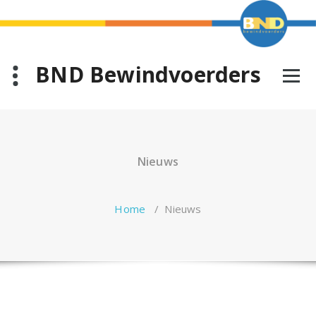
Ga
naar
de
inhoud
BND Bewindvoerders
Nieuws
Home
/
Nieuws