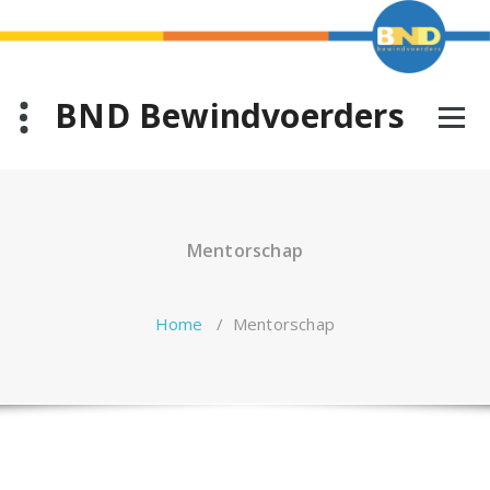
Ga
naar
de
inhoud
BND Bewindvoerders
Mentorschap
Home
/
Mentorschap